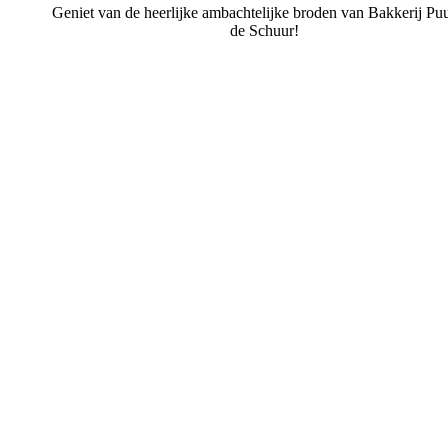
Geniet van de heerlijke ambachtelijke broden van Bakkerij Puu
de Schuur!
Bakkerij Puur uit de Schuur