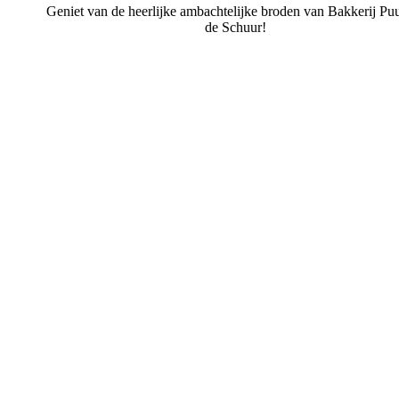
Geniet van de heerlijke ambachtelijke broden van Bakkerij Puu
de Schuur!
Bakkerij Puur uit de Schuur