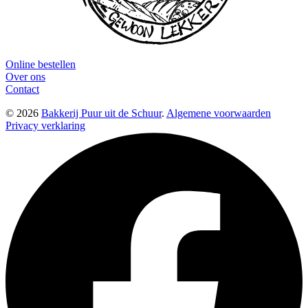
Online bestellen
Over ons
Contact
© 2026
Bakkerij Puur uit de Schuur
.
Algemene voorwaarden
Privacy verklaring