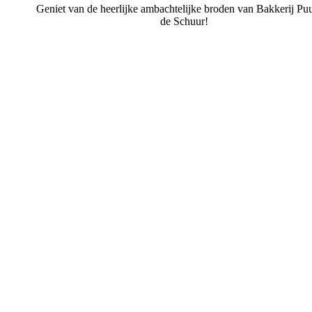
Geniet van de heerlijke ambachtelijke broden van Bakkerij Puu
de Schuur!
Bakkerij Puur uit de Schuur