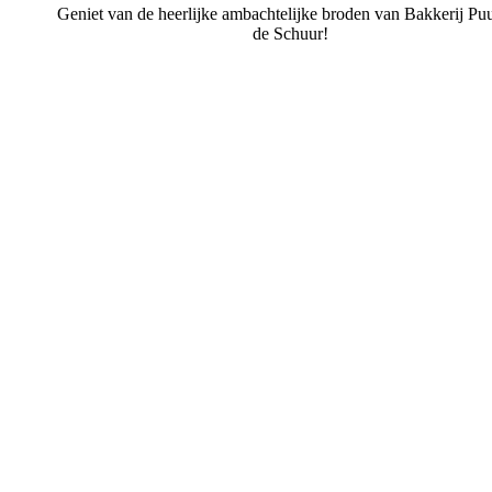
Geniet van de heerlijke ambachtelijke broden van Bakkerij Puu
de Schuur!
Bakkerij Puur uit de Schuur